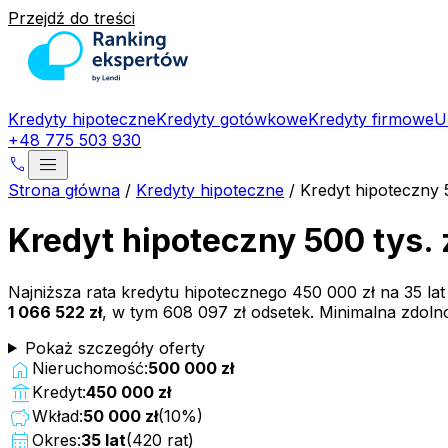
Przejdź do treści
Kredyty hipoteczne
Kredyty gotówkowe
Kredyty firmowe
U
+48 775 503 930
menu
phone
Strona główna
/
Kredyty hipoteczne
/
Kredyt hipoteczny 
Kredyt hipoteczny 500 tys. 
Najniższa rata kredytu hipotecznego
450 000 zł
na
35
la
1 066 522 zł
, w tym
608 097 zł
odsetek. Minimalna zdol
Pokaż szczegóły oferty
home
Nieruchomość:
500 000 zł
account_balance
Kredyt:
450 000 zł
savings
Wkład:
50 000 zł
(
10
%)
calendar_month
Okres:
35
lat
(
420
rat)