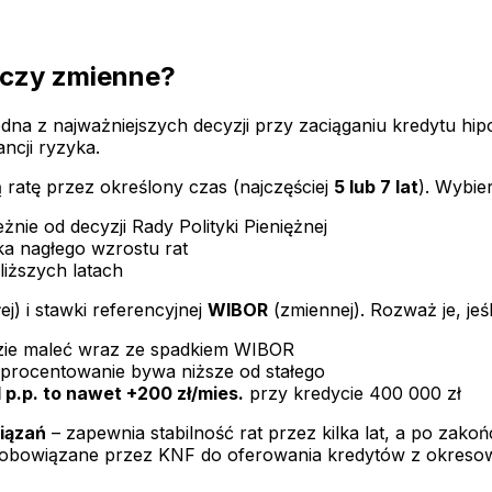
 czy zmienne?
a z najważniejszych decyzji przy zaciąganiu kredytu hipo
ancji ryzyka.
ratę przez określony czas (najczęściej
5 lub 7 lat
). Wybierz
eżnie od decyzji Rady Polityki Pieniężnej
 nagłego wzrostu rat
liższych latach
ej) i stawki referencyjnej
WIBOR
(zmiennej). Rozważ je, jeśl
zie maleć wraz ze spadkiem WIBOR
procentowanie bywa niższe od stałego
1 p.p. to nawet +200 zł/mies.
przy kredycie 400 000 zł
iązań
– zapewnia stabilność rat przez kilka lat, a po zak
 zobowiązane przez KNF do oferowania kredytów z okreso