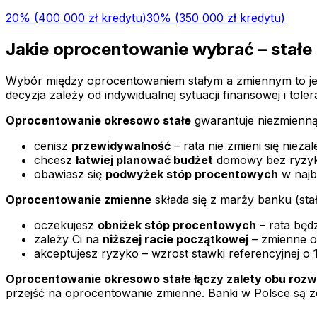
20
% (
400 000 zł
kredytu)
30
% (
350 000 zł
kredytu)
Jakie oprocentowanie wybrać – stałe
Wybór między oprocentowaniem stałym a zmiennym to jedn
decyzja zależy od indywidualnej sytuacji finansowej i toler
Oprocentowanie okresowo stałe
gwarantuje niezmienną 
cenisz
przewidywalność
– rata nie zmieni się niezal
chcesz
łatwiej planować budżet
domowy bez ryzyka
obawiasz się
podwyżek stóp procentowych
w najb
Oprocentowanie zmienne
składa się z marży banku (stał
oczekujesz
obniżek stóp procentowych
– rata będ
zależy Ci na
niższej racie początkowej
– zmienne o
akceptujesz ryzyko – wzrost stawki referencyjnej o
Oprocentowanie okresowo stałe łączy zalety obu rozw
przejść na oprocentowanie zmienne. Banki w Polsce są