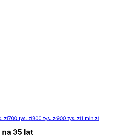
s.
zł
700 tys.
zł
800 tys.
zł
900 tys.
zł
1 mln
zł
ł na
35
lat