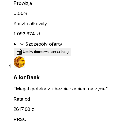
Prowizja
0,00%
Koszt całkowity
1 092 374 zł
expand_more
Szczegóły oferty
calendar_month
Umów darmową konsultację
Alior Bank
"Megahipoteka z ubezpieczeniem na życie"
Rata od
2617,00 zł
RRSO