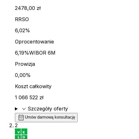
2478,00 zł
RRSO
6,02%
Oprocentowanie
6,19%
WIBOR 6M
Prowizja
0,00%
Koszt całkowity
1 066 522 zł
expand_more
Szczegóły oferty
calendar_month
Umów darmową konsultację
2