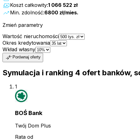
payments
Koszt całkowity:
1 066 522 zł
trending_up
Min. zdolność:
6800 zł
/mies.
Zmień parametry
Wartość nieruchomości
Okres kredytowania
Wkład własny
compare_arrows
Porównaj oferty
Symulacja i ranking
4
ofert
banków, s
1
BOŚ Bank
Twój Dom Plus
Rata od