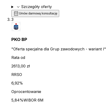
expand_more
Szczegóły oferty
calendar_month
Umów darmową konsultację
3
PKO BP
"Oferta specjalna dla Grup zawodowych - wariant I"
Rata od
2613,00 zł
RRSO
6,92%
Oprocentowanie
5,84%
WIBOR 6M