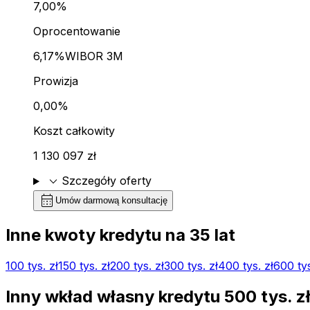
7,00%
Oprocentowanie
6,17%
WIBOR 3M
Prowizja
0,00%
Koszt całkowity
1 130 097 zł
expand_more
Szczegóły oferty
calendar_month
Umów darmową konsultację
Inne kwoty kredytu na
35
lat
100 tys.
zł
150 tys.
zł
200 tys.
zł
300 tys.
zł
400 tys.
zł
600 ty
Inny wkład własny kredytu
500 tys.
z