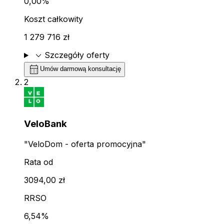
0,00%
Koszt całkowity
1 279 716 zł
expand_more
Szczegóły oferty
calendar_month
Umów darmową konsultację
2
VeloBank
"VeloDom - oferta promocyjna"
Rata od
3094,00 zł
RRSO
6,54%