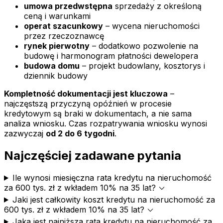
umowa przedwstępna
sprzedaży z określoną
ceną i warunkami
operat szacunkowy
– wycena nieruchomości
przez rzeczoznawcę
rynek pierwotny
– dodatkowo pozwolenie na
budowę i harmonogram płatności dewelopera
budowa domu
– projekt budowlany, kosztorys i
dziennik budowy
Kompletność dokumentacji jest kluczowa
–
najczęstszą przyczyną opóźnień w procesie
kredytowym są braki w dokumentach, a nie sama
analiza wniosku. Czas rozpatrywania wniosku wynosi
zazwyczaj
od 2 do 6 tygodni
.
Najczęściej zadawane pytania
Ile wynosi miesięczna rata kredytu na nieruchomość
expand_more
za 600 tys. zł z wkładem 10% na 35 lat?
Jaki jest całkowity koszt kredytu na nieruchomość za
expand_more
600 tys. zł z wkładem 10% na 35 lat?
Jaka jest najniższa rata kredytu na nieruchomość za