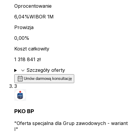
Oprocentowanie
6,04%
WIBOR 1M
Prowizja
0,00%
Koszt całkowity
1 318 841 zł
expand_more
Szczegóły oferty
calendar_month
Umów darmową konsultację
3
PKO BP
"Oferta specjalna dla Grup zawodowych - wariant
I"