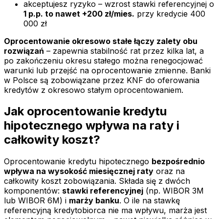
akceptujesz ryzyko – wzrost stawki referencyjnej o
1 p.p. to nawet +200 zł/mies.
przy kredycie 400
000 zł
Oprocentowanie okresowo stałe łączy zalety obu
rozwiązań
– zapewnia stabilność rat przez kilka lat, a
po zakończeniu okresu stałego można renegocjować
warunki lub przejść na oprocentowanie zmienne. Banki
w Polsce są zobowiązane przez KNF do oferowania
kredytów z okresowo stałym oprocentowaniem.
Jak oprocentowanie kredytu
hipotecznego wpływa na raty i
całkowity koszt?
Oprocentowanie kredytu hipotecznego
bezpośrednio
wpływa na wysokość miesięcznej raty
oraz na
całkowity koszt zobowiązania. Składa się z dwóch
komponentów:
stawki referencyjnej
(np. WIBOR 3M
lub WIBOR 6M) i
marży banku
. O ile na stawkę
referencyjną kredytobiorca nie ma wpływu, marża jest