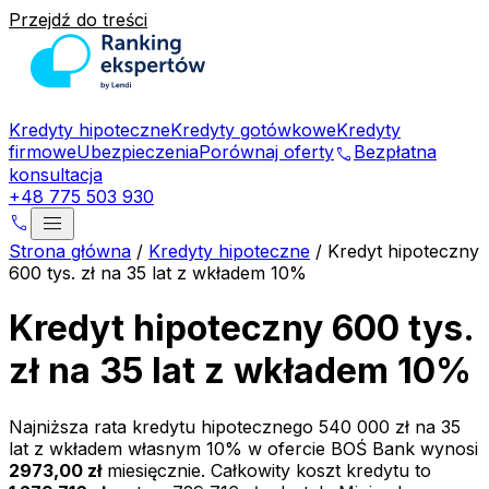
Przejdź do treści
Kredyty hipoteczne
Kredyty gotówkowe
Kredyty
firmowe
Ubezpieczenia
Porównaj oferty
Bezpłatna
phone
konsultacja
+48 775 503 930
menu
phone
Strona główna
/
Kredyty hipoteczne
/
Kredyt hipoteczny
600 tys. zł na 35 lat z wkładem 10%
Kredyt hipoteczny 600 tys.
zł na 35 lat z wkładem 10%
Najniższa rata kredytu hipotecznego
540 000 zł
na
35
lat z wkładem własnym
10
% w ofercie
BOŚ Bank
wynosi
2973,00 zł
miesięcznie. Całkowity koszt kredytu to