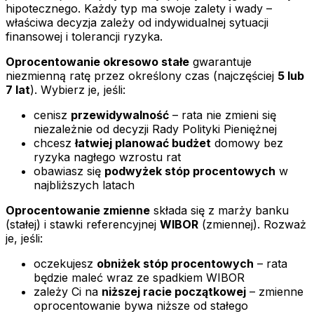
hipotecznego. Każdy typ ma swoje zalety i wady –
właściwa decyzja zależy od indywidualnej sytuacji
finansowej i tolerancji ryzyka.
Oprocentowanie okresowo stałe
gwarantuje
niezmienną ratę przez określony czas (najczęściej
5 lub
7 lat
). Wybierz je, jeśli:
cenisz
przewidywalność
– rata nie zmieni się
niezależnie od decyzji Rady Polityki Pieniężnej
chcesz
łatwiej planować budżet
domowy bez
ryzyka nagłego wzrostu rat
obawiasz się
podwyżek stóp procentowych
w
najbliższych latach
Oprocentowanie zmienne
składa się z marży banku
(stałej) i stawki referencyjnej
WIBOR
(zmiennej). Rozważ
je, jeśli:
oczekujesz
obniżek stóp procentowych
– rata
będzie maleć wraz ze spadkiem WIBOR
zależy Ci na
niższej racie początkowej
– zmienne
oprocentowanie bywa niższe od stałego