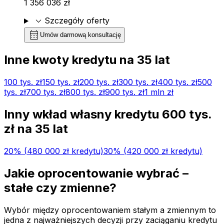
1 356 036 zł
expand_more
Szczegóły oferty
calendar_month
Umów darmową konsultację
Inne kwoty kredytu na
35
lat
100 tys.
zł
150 tys.
zł
200 tys.
zł
300 tys.
zł
400 tys.
zł
500
tys.
zł
700 tys.
zł
800 tys.
zł
900 tys.
zł
1 mln
zł
Inny wkład własny kredytu
600 tys.
zł na
35
lat
20
% (
480 000 zł
kredytu)
30
% (
420 000 zł
kredytu)
Jakie oprocentowanie wybrać –
stałe czy zmienne?
Wybór między oprocentowaniem stałym a zmiennym to
jedna z najważniejszych decyzji przy zaciąganiu kredytu