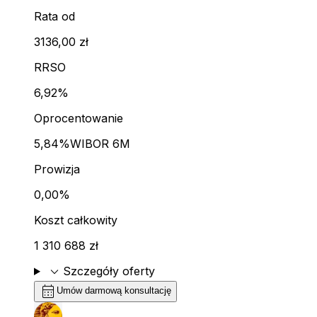
Rata od
3136,00 zł
RRSO
6,92%
Oprocentowanie
5,84%
WIBOR 6M
Prowizja
0,00%
Koszt całkowity
1 310 688 zł
expand_more
Szczegóły oferty
calendar_month
Umów darmową konsultację