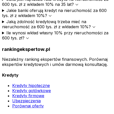
expand_more
600 tys. zł z wkładem 10% na 35 lat?
Jakie banki oferują kredyt na nieruchomość za 600
expand_more
tys. zł z wkładem 10%?
Jaką zdolność kredytową trzeba mieć na
expand_more
nieruchomość za 600 tys. zł z wkładem 10%?
Ile wynosi wkład własny 10% przy nieruchomości za
expand_more
600 tys. zł?
rankingekspertow.pl
Niezależny ranking ekspertów finansowych. Porównaj
ekspertów kredytowych i umów darmową konsultację.
Kredyty
Kredyty hipoteczne
Kredyty gotówkowe
Kredyty firmowe
Ubezpieczenia
Porównaj oferty