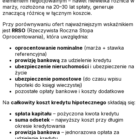
elementem negocjowalnym – nawet niewielka różnica w
marży, rozłożona na 20–30 lat spłaty, generuje
znaczącą różnicę w łącznym koszcie.
Przy porównywaniu ofert najważniejszym wskaźnikiem
jest
RRSO
(Rzeczywista Roczna Stopa
Oprocentowania), która uwzględnia:
oprocentowanie nominalne
(marża + stawka
referencyjna)
prowizję bankową
za udzielenie kredytu
ubezpieczenie nieruchomości
i ubezpieczenie na
życie
ubezpieczenie pomostowe
(do czasu wpisu
hipoteki do księgi wieczystej)
pozostałe opłaty bankowe i koszty dodatkowe
Na
całkowity koszt kredytu hipotecznego
składają się:
spłata kapitału
– pożyczona kwota kredytu
suma odsetek
– najwyższy koszt przy długim
okresie kredytowania
prowizja bankowa
– jednorazowa opłata za
udzielenie kredytu