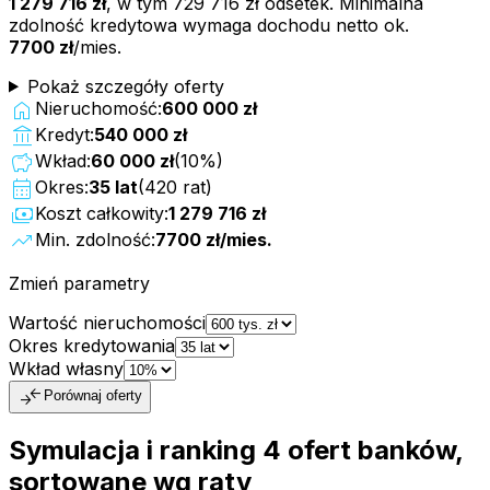
1 279 716 zł
, w tym
729 716 zł
odsetek. Minimalna
zdolność kredytowa wymaga dochodu netto ok.
7700 zł
/mies.
Pokaż szczegóły oferty
home
Nieruchomość:
600 000 zł
account_balance
Kredyt:
540 000 zł
savings
Wkład:
60 000 zł
(
10
%)
calendar_month
Okres:
35
lat
(
420
rat)
payments
Koszt całkowity:
1 279 716 zł
trending_up
Min. zdolność:
7700 zł
/mies.
Zmień parametry
Wartość nieruchomości
Okres kredytowania
Wkład własny
compare_arrows
Porównaj oferty
Symulacja i ranking
4
ofert
banków,
sortowane wg raty