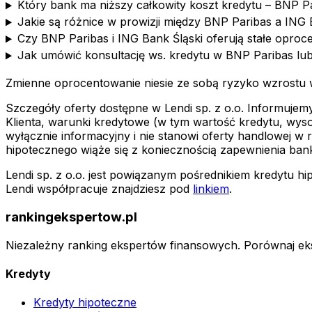
Który bank ma niższy całkowity koszt kredytu – BNP P
Jakie są różnice w prowizji między BNP Paribas a ING 
Czy BNP Paribas i ING Bank Śląski oferują stałe opro
Jak umówić konsultację ws. kredytu w BNP Paribas lub
Zmienne oprocentowanie niesie ze sobą ryzyko wzrostu 
Szczegóły oferty dostępne w Lendi sp. z o.o. Informujemy
Klienta, warunki kredytowe (w tym wartość kredytu, wys
wyłącznie informacyjny i nie stanowi oferty handlowej 
hipotecznego wiąże się z koniecznością zapewnienia bank
Lendi sp. z o.o. jest powiązanym pośrednikiem kredytu 
Lendi współpracuje znajdziesz pod
linkiem
.
rankingekspertow.pl
Niezależny ranking ekspertów finansowych. Porównaj e
Kredyty
Kredyty hipoteczne