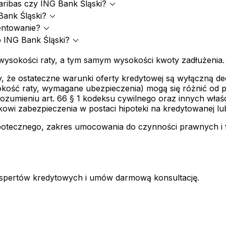
expand_more
aribas czy ING Bank Śląski?
expand_more
Bank Śląski?
expand_more
centowanie?
expand_more
 ING Bank Śląski?
wysokości raty, a tym samym wysokości kwoty zadłużenia.
, że ostateczne warunki oferty kredytowej są wyłączną decy
okość raty, wymagane ubezpieczenia) mogą się różnić od p
w rozumieniu art. 66 § 1 kodeksu cywilnego oraz innych w
owi zabezpieczenia w postaci hipoteki na kredytowanej lu
hipotecznego, zakres umocowania do czynności prawnych i 
kspertów kredytowych i umów darmową konsultację.