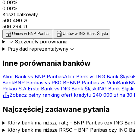
0,00%
0,00%
Koszt całkowity
500 490 zł
506 294 zł
calendar_month
calendar_month
Umów w
BNP Paribas
Umów w
ING Bank Śląski
expand_more
Szczegóły porównania
expand_more
Przykład reprezentatywny
Inne porównania banków
Alior Bank
vs
BNP Paribas
Alior Bank
vs
ING Bank Śląski
Bank
BNP Paribas
vs
PKO BP
BNP Paribas
vs
VeloBank
BN
Pekao S.A.
Erste Bank
vs
ING Bank Śląski
ING Bank Śląski
leaderboard
Zobacz pełny ranking ofert kredytu
240 000 zł
na
30
l
Najczęściej zadawane pytania
Który bank ma niższą ratę – BNP Paribas czy ING Bank
Który bank ma niższe RRSO – BNP Paribas czy ING Ba