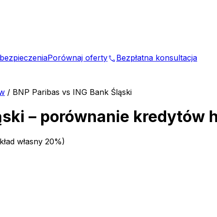
bezpieczenia
Porównaj oferty
Bezpłatna konsultacja
phone
ów
/
BNP Paribas vs ING Bank Śląski
ąski – porównanie kredytów 
wkład własny 20%)