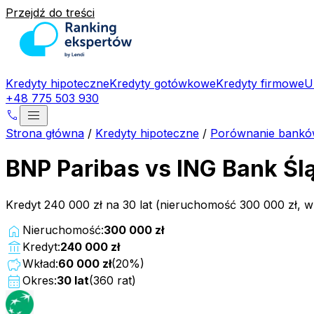
Przejdź do treści
Kredyty hipoteczne
Kredyty gotówkowe
Kredyty firmowe
U
+48 775 503 930
menu
phone
Strona główna
/
Kredyty hipoteczne
/
Porównanie bank
BNP Paribas vs ING Bank Śl
Kredyt 240 000 zł na 30 lat (nieruchomość 300 000 zł, 
home
Nieruchomość:
300 000 zł
account_balance
Kredyt:
240 000 zł
savings
Wkład:
60 000 zł
(
20
%)
calendar_month
Okres:
30
lat
(
360
rat)