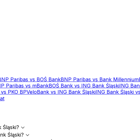
BNP Paribas
vs
BOŚ Bank
BNP Paribas
vs
Bank Millennium
P Paribas
vs
mBank
BOŚ Bank
vs
ING Bank Śląski
ING Bank
vs
PKO BP
VeloBank
vs
ING Bank Śląski
ING Bank Śląski
v
at
expand_more
 Śląski?
expand_more
nk Śląski?