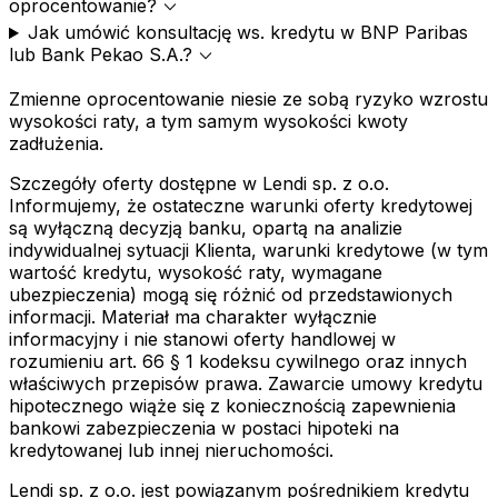
expand_more
oprocentowanie?
Jak umówić konsultację ws. kredytu w BNP Paribas
expand_more
lub Bank Pekao S.A.?
Zmienne oprocentowanie niesie ze sobą ryzyko wzrostu
wysokości raty, a tym samym wysokości kwoty
zadłużenia.
Szczegóły oferty dostępne w Lendi sp. z o.o.
Informujemy, że ostateczne warunki oferty kredytowej
są wyłączną decyzją banku, opartą na analizie
indywidualnej sytuacji Klienta, warunki kredytowe (w tym
wartość kredytu, wysokość raty, wymagane
ubezpieczenia) mogą się różnić od przedstawionych
informacji. Materiał ma charakter wyłącznie
informacyjny i nie stanowi oferty handlowej w
rozumieniu art. 66 § 1 kodeksu cywilnego oraz innych
właściwych przepisów prawa. Zawarcie umowy kredytu
hipotecznego wiąże się z koniecznością zapewnienia
bankowi zabezpieczenia w postaci hipoteki na
kredytowanej lub innej nieruchomości.
Lendi sp. z o.o. jest powiązanym pośrednikiem kredytu