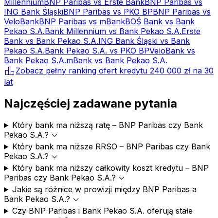
Millennium
BNP Paribas
vs
Erste Bank
BNP Paribas
vs
ING Bank Śląski
BNP Paribas
vs
PKO BP
BNP Paribas
vs
VeloBank
BNP Paribas
vs
mBank
BOŚ Bank
vs
Bank
Pekao S.A.
Bank Millennium
vs
Bank Pekao S.A.
Erste
Bank
vs
Bank Pekao S.A.
ING Bank Śląski
vs
Bank
Pekao S.A.
Bank Pekao S.A.
vs
PKO BP
VeloBank
vs
Bank Pekao S.A.
mBank
vs
Bank Pekao S.A.
leaderboard
Zobacz pełny ranking ofert kredytu
240 000 zł
na
30
lat
Najczęściej zadawane pytania
Który bank ma niższą ratę – BNP Paribas czy Bank
expand_more
Pekao S.A.?
Który bank ma niższe RRSO – BNP Paribas czy Bank
expand_more
Pekao S.A.?
Który bank ma niższy całkowity koszt kredytu – BNP
expand_more
Paribas czy Bank Pekao S.A.?
Jakie są różnice w prowizji między BNP Paribas a
expand_more
Bank Pekao S.A.?
Czy BNP Paribas i Bank Pekao S.A. oferują stałe