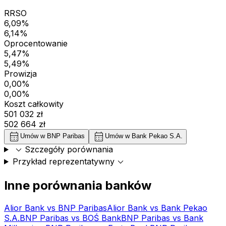
RRSO
6,09%
6,14%
Oprocentowanie
5,47%
5,49%
Prowizja
0,00%
0,00%
Koszt całkowity
501 032 zł
502 664 zł
calendar_month
calendar_month
Umów w
BNP Paribas
Umów w
Bank Pekao S.A.
expand_more
Szczegóły porównania
expand_more
Przykład reprezentatywny
Inne porównania banków
Alior Bank
vs
BNP Paribas
Alior Bank
vs
Bank Pekao
S.A.
BNP Paribas
vs
BOŚ Bank
BNP Paribas
vs
Bank