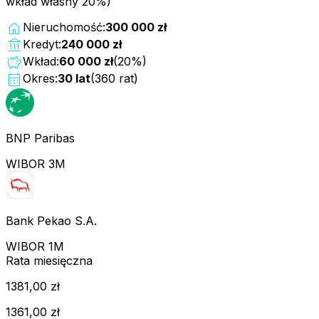
wkład własny 20%)
home
Nieruchomość:
300 000 zł
account_balance
Kredyt:
240 000 zł
savings
Wkład:
60 000 zł
(
20
%)
calendar_month
Okres:
30
lat
(
360
rat)
BNP Paribas
WIBOR 3M
Bank Pekao S.A.
WIBOR 1M
Rata miesięczna
1381,00 zł
1361,00 zł