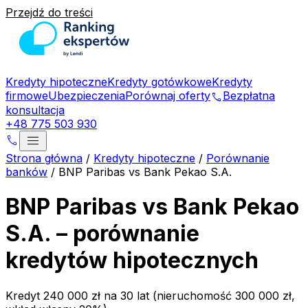
Przejdź do treści
Kredyty hipoteczne
Kredyty gotówkowe
Kredyty
firmowe
Ubezpieczenia
Porównaj oferty
Bezpłatna
phone
konsultacja
+48 775 503 930
menu
phone
Strona główna
/
Kredyty hipoteczne
/
Porównanie
banków
/
BNP Paribas vs Bank Pekao S.A.
BNP Paribas vs Bank Pekao
S.A. – porównanie
kredytów hipotecznych
Kredyt 240 000 zł na 30 lat (nieruchomość 300 000 zł,