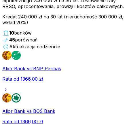
hipotecznego 240 000 zł na 30 lat. Zestawienie raty,
RRSO, oprocentowania, prowizji i kosztów całkowitych.
Kredyt
240 000 zł
na
30
lat (nieruchomość
300 000 zł
,
wkład
20
%)
account_balance
10
banków
compare_arrows
45
porównań
update
Aktualizacja codziennie
Alior Bank
vs
BNP Paribas
Rata od
1366,00 zł
chevron_right
Alior Bank
vs
BOŚ Bank
Rata od
1366,00 zł