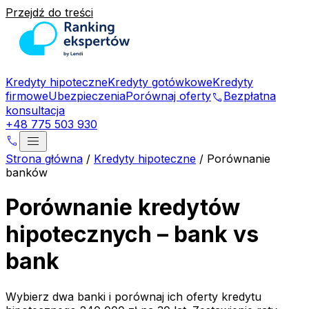
Przejdź do treści
Kredyty hipoteczne
Kredyty gotówkowe
Kredyty
firmowe
Ubezpieczenia
Porównaj oferty
Bezpłatna
phone
konsultacja
+48 775 503 930
menu
phone
Strona główna
/
Kredyty hipoteczne
/
Porównanie
banków
Porównanie kredytów
hipotecznych – bank vs
bank
Wybierz dwa banki i porównaj ich oferty kredytu