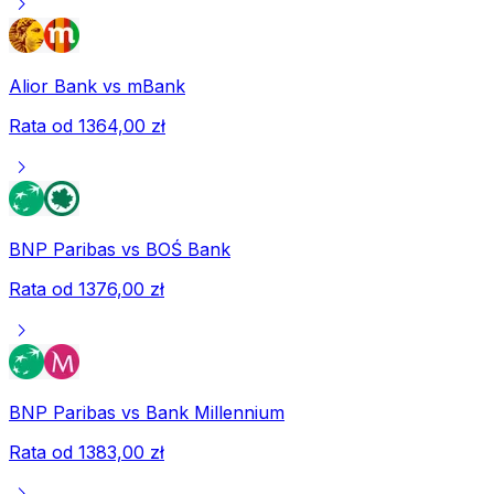
chevron_right
Alior Bank
vs
mBank
Rata od
1364,00 zł
chevron_right
BNP Paribas
vs
BOŚ Bank
Rata od
1376,00 zł
chevron_right
BNP Paribas
vs
Bank Millennium
Rata od
1383,00 zł
chevron_right