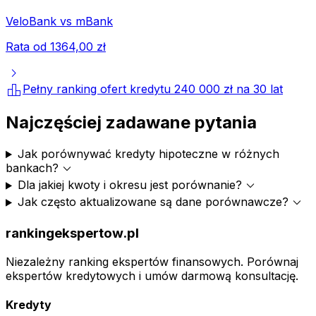
VeloBank
vs
mBank
Rata od
1364,00 zł
chevron_right
leaderboard
Pełny ranking ofert kredytu
240 000 zł
na
30
lat
Najczęściej zadawane pytania
Jak porównywać kredyty hipoteczne w różnych
expand_more
bankach?
expand_more
Dla jakiej kwoty i okresu jest porównanie?
expand_more
Jak często aktualizowane są dane porównawcze?
rankingekspertow.pl
Niezależny ranking ekspertów finansowych. Porównaj
ekspertów kredytowych i umów darmową konsultację.
Kredyty