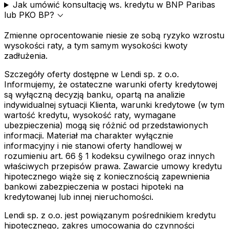
Jak umówić konsultację ws. kredytu w BNP Paribas
expand_more
lub PKO BP?
Zmienne oprocentowanie niesie ze sobą ryzyko wzrostu
wysokości raty, a tym samym wysokości kwoty
zadłużenia.
Szczegóły oferty dostępne w Lendi sp. z o.o.
Informujemy, że ostateczne warunki oferty kredytowej
są wyłączną decyzją banku, opartą na analizie
indywidualnej sytuacji Klienta, warunki kredytowe (w tym
wartość kredytu, wysokość raty, wymagane
ubezpieczenia) mogą się różnić od przedstawionych
informacji. Materiał ma charakter wyłącznie
informacyjny i nie stanowi oferty handlowej w
rozumieniu art. 66 § 1 kodeksu cywilnego oraz innych
właściwych przepisów prawa. Zawarcie umowy kredytu
hipotecznego wiąże się z koniecznością zapewnienia
bankowi zabezpieczenia w postaci hipoteki na
kredytowanej lub innej nieruchomości.
Lendi sp. z o.o. jest powiązanym pośrednikiem kredytu
hipotecznego, zakres umocowania do czynności