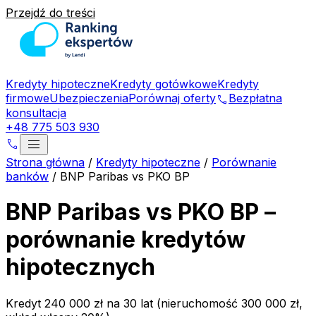
Przejdź do treści
Kredyty hipoteczne
Kredyty gotówkowe
Kredyty
firmowe
Ubezpieczenia
Porównaj oferty
Bezpłatna
phone
konsultacja
+48 775 503 930
menu
phone
Strona główna
/
Kredyty hipoteczne
/
Porównanie
banków
/
BNP Paribas vs PKO BP
BNP Paribas vs PKO BP –
porównanie kredytów
hipotecznych
Kredyt 240 000 zł na 30 lat (nieruchomość 300 000 zł,