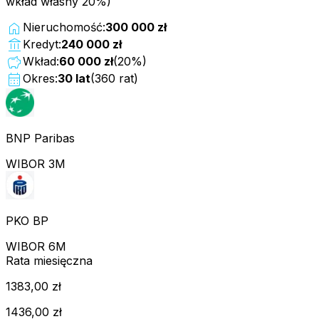
wkład własny 20%)
home
Nieruchomość:
300 000 zł
account_balance
Kredyt:
240 000 zł
savings
Wkład:
60 000 zł
(
20
%)
calendar_month
Okres:
30
lat
(
360
rat)
BNP Paribas
WIBOR 3M
PKO BP
WIBOR 6M
Rata miesięczna
1383,00 zł
1436,00 zł