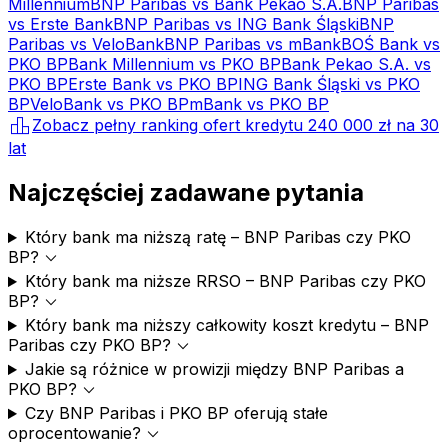
Millennium
BNP Paribas
vs
Bank Pekao S.A.
BNP Paribas
vs
Erste Bank
BNP Paribas
vs
ING Bank Śląski
BNP
Paribas
vs
VeloBank
BNP Paribas
vs
mBank
BOŚ Bank
vs
PKO BP
Bank Millennium
vs
PKO BP
Bank Pekao S.A.
vs
PKO BP
Erste Bank
vs
PKO BP
ING Bank Śląski
vs
PKO
BP
VeloBank
vs
PKO BP
mBank
vs
PKO BP
leaderboard
Zobacz pełny ranking ofert kredytu
240 000 zł
na
30
lat
Najczęściej zadawane pytania
Który bank ma niższą ratę – BNP Paribas czy PKO
expand_more
BP?
Który bank ma niższe RRSO – BNP Paribas czy PKO
expand_more
BP?
Który bank ma niższy całkowity koszt kredytu – BNP
expand_more
Paribas czy PKO BP?
Jakie są różnice w prowizji między BNP Paribas a
expand_more
PKO BP?
Czy BNP Paribas i PKO BP oferują stałe
expand_more
oprocentowanie?