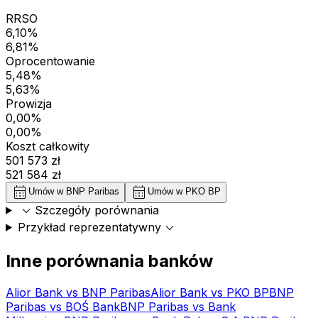
RRSO
6,10%
6,81%
Oprocentowanie
5,48%
5,63%
Prowizja
0,00%
0,00%
Koszt całkowity
501 573 zł
521 584 zł
calendar_month
calendar_month
Umów w
BNP Paribas
Umów w
PKO BP
expand_more
Szczegóły porównania
expand_more
Przykład reprezentatywny
Inne porównania banków
Alior Bank
vs
BNP Paribas
Alior Bank
vs
PKO BP
BNP
Paribas
vs
BOŚ Bank
BNP Paribas
vs
Bank